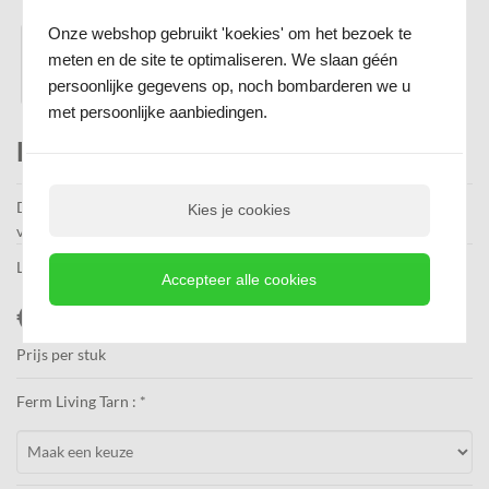
Onze webshop gebruikt 'koekies' om het bezoek te
meten en de site te optimaliseren. We slaan géén
persoonlijke gegevens op, noch bombarderen we u
met persoonlijke aanbiedingen.
Ferm Living Tarn Bureau
De Ferm Living Tarn Desk heeft een organische vorm en is gemaakt
Kies je cookies
van massief beukenhout.
Levertijd
1-2 weken
Accepteer alle cookies
€ 1.899,00
Prijs per stuk
Ferm Living Tarn : *