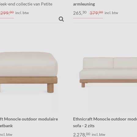
eek-end collectie van Petite
armleuning
 de aluminium kruk voor in de tuin
De Petite Friture Week-end alum
00
30
00
299,
265,
379,
incl. btw
incl. btw
is. Handig, duurzaam en licht.
stoel met armleuningen voor in de
in huis. Kleurrijk, licht en duurza
aft Monocle outdoor modulaire
Ethnicraft Monocle outdoor modu
oetbank
sofa - 2 zits
le outdoor modulaire sofa is
De Monocle outdoor modulaire so
00
2.278,
incl. btw
incl. btw