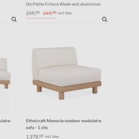
De Petite Friture Week-end aluminium
inium
stoel voor in de tuin of in huis. De
00
00
249,
349,
incl. btw
 tuin of
uitvoering zonder armleuningen.
am.
laire
Ethnicraft Monocle outdoor modulaire
sofa - 1 zits
fa is
De Monocle outdoor modulaire sofa is
00
1.378,
incl. btw