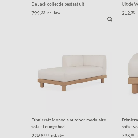
De Jack collectie bestaat uit
Uit de W
wonderschone massief teakhouten
Friture:
00
30
799,
212,
incl. btw
tuinmeubelen, tijdloos en duurzaam! Dit
of in hu
is de 'Woven Jack' stoel met armleuning.
Ethnicraft Monocle outdoor modulaire
Ethnicr
sofa - Lounge bed
sofa - v
De Monocle outdoor modulaire sofa is
De Monoc
00
00
2.368,
798,
incl. btw