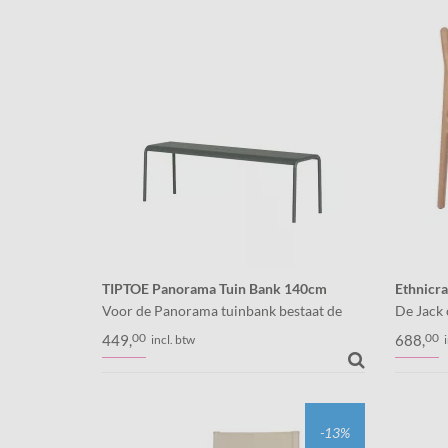
hoekelement.
TIPTOE Panorama Tuin Bank 140cm
Ethnicra
Voor de Panorama tuinbank bestaat de
De Jack c
zitting een een metalen plaat die om het
wonders
00
00
449,
688,
incl. btw
onderstel gebogen is. Comfort en
tuinmeub
elegantie gaan bij dit ontwerp hand in
is de Jac
hand.
tuintafel
-13%