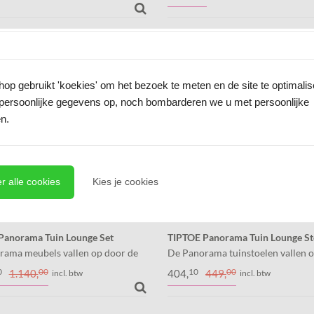
 en luxe in één. Creëer jouw
puurheid en luxe in één. Creëer j
et met de losse modules. Dit is de
ideale set met de losse modules. Di
.
zits module.
-10%
p gebruikt 'koekies' om het bezoek te meten en de site te optimali
persoonlijke gegevens op, noch bombarderen we u met persoonlijke
n.
r alle cookies
Kies je cookies
Panorama Tuin Lounge Set
TIPTOE Panorama Tuin Lounge St
rama meubels vallen op door de
De Panorama tuinstoelen vallen 
arop de rugleuning en zitting en
de wijze waarop de rugleuning en 
0
00
10
00
1.140,
404,
449,
incl. btw
incl. btw
d uit een enkele staalplaat om het
uit een enkele staalplaat om het 
bogen zijn. Comfort en...
gebogen zijn. Comfort en elegantie