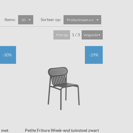
Items:
Sorteer op:
20
Productnaam a-z
1 / 3
Vorige
Volgende
-30%
-29%
l met
Petite Friture Week-end tuinstoel zwart