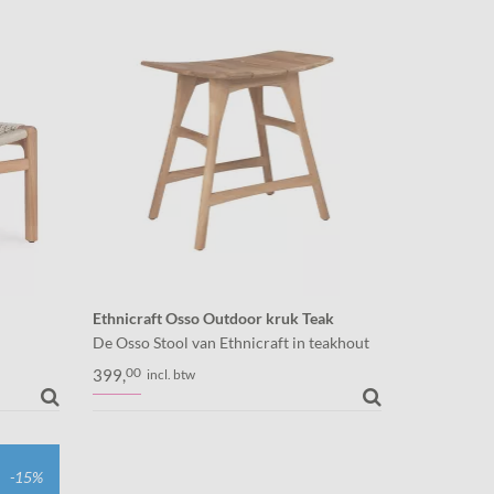
hand.
Ethnicraft Osso Outdoor kruk Teak
De Osso Stool van Ethnicraft in teakhout
voor buiten. Te gebruiken met of zonder
00
399,
incl. btw
n
kussen.
am! Dit
met
-15%