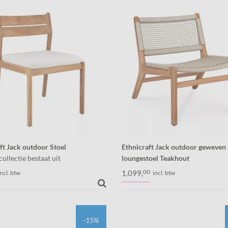
ft Jack outdoor Stoel
Ethnicraft Jack outdoor geweven
ollectie bestaat uit
loungestoel Teakhout
chone massief teakhouten
De Jack collectie bestaat uit
00
1.099,
incl. btw
incl. btw
elen, tijdloos en duurzaam! Dit
wonderschone massief teakhoute
k stoel en past perfect bij de Jack
tuinmeubelen, tijdloos en duurza
.
is de Jack Outdoor Lounge Chair 
geweven zitting en...
-15%