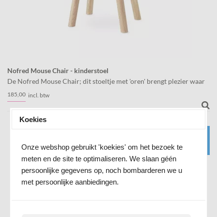
Nofred Mouse Chair - kinderstoel
De Nofred Mouse Chair; dit stoeltje met 'oren' brengt plezier waar
je 'm ook neerzet! Dit is de peuter uitvoering.
185,
00
incl. btw
Koekies
-50%
Onze webshop gebruikt 'koekies' om het bezoek te
meten en de site te optimaliseren. We slaan géén
persoonlijke gegevens op, noch bombarderen we u
met persoonlijke aanbiedingen.