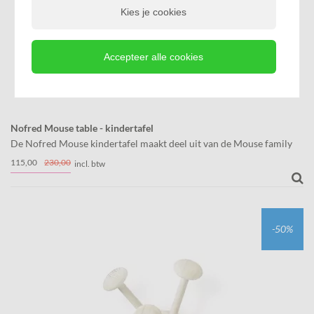
Kies je cookies
Accepteer alle cookies
Nofred Mouse table - kindertafel
De Nofred Mouse kindertafel maakt deel uit van de Mouse family
en combineert mooi met de Mouse stoel en bank.
115,
00
230,
00
incl. btw
-50%