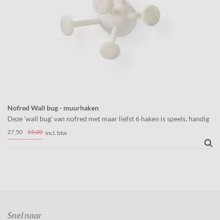
Nofred Wall bug - muurhaken
Deze 'wall bug' van nofred met maar liefst 6 haken is speels, handig
en oh zo mooi!
27,
50
55,
00
incl. btw
Snel naar