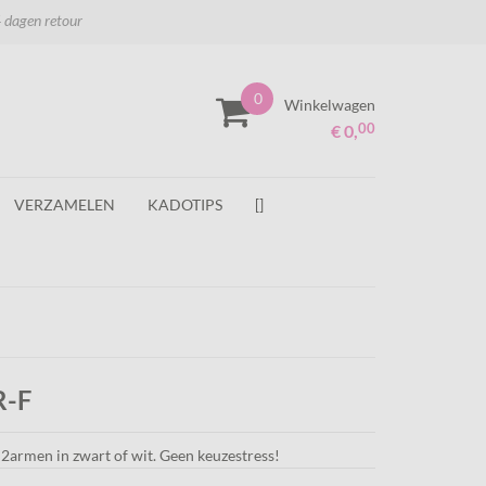
 dagen retour
0
Winkelwagen
00
€ 0,
VERZAMELEN
KADOTIPS
[]
R-F
2armen in zwart of wit. Geen keuzestress!