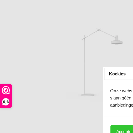
Koekies
Onze websho
slaan géén 
9,6
aanbiedinge
Acceptee