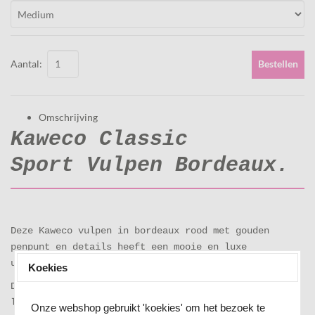
Aantal:
Bestellen
Omschrijving
Kaweco Classic
Sport Vulpen Bordeaux.
Deze Kaweco vulpen in bordeaux rood met gouden
penpunt en details heeft een mooie en luxe
uitstraling.
Koekies
De Kaweco Sport Serie heeft zijn kwaliteiten in de
loop der jaren bewezen. Het ontwerp van de pennen
Onze webshop gebruikt 'koekies' om het bezoek te