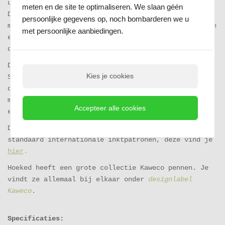
uit deze serie is sinds 1935 nauwelijks gewijzigd.
meten en de site te optimaliseren. We slaan géén
De Vulpen in gesloten toestand is maar 10,5 cm lang
persoonlijke gegevens op, noch bombarderen we u
met en met de dop aan de achtekant geschroefd heb je
met persoonlijke aanbiedingen.
een pen van 13,5 cm in je hand. Je kunt kiezen uit
de penpunten; Medium, Fine en Extra Fine.
De Classic Serie is een Kunststof pen uit de Kaweco
Kies je cookies
Sport lijn met klassieke kleuren en goudkleurige
details. Door het formaat van de pen is hij handig
mee te nemen en dankzij het ontwerp ligt hij toch
Accepteer alle cookies
erg goed in de hand en schijft comfortabel.
De navullingen voor de Kaweco Vulpennen zijn
standaard internationale inktpatronen, deze vind je
hier
.
Hoeked heeft een grote collectie Kaweco pennen. Je
vindt ze allemaal bij elkaar onder
designlabel
Kaweco
.
Specificaties: