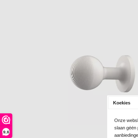
Koekies
Onze websho
slaan géén 
9,6
aanbiedinge