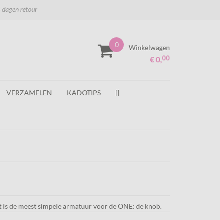
 dagen retour
0
Winkelwagen
00
€ 0,
VERZAMELEN
KADOTIPS
[]
 is de meest simpele armatuur voor de ONE: de knob.