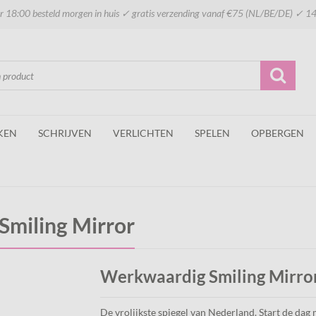
 18:00 besteld morgen in huis ✓ gratis verzending vanaf €75 (NL/BE/DE) ✓ 14
KEN
SCHRIJVEN
VERLICHTEN
SPELEN
OPBERGEN
miling Mirror
Werkwaardig Smiling Mirro
De vrolijkste spiegel van Nederland. Start de dag 