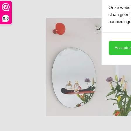
Onze websho
slaan géén 
9,6
aanbiedinge
Acceptee