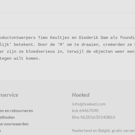
oductontwerpers Timo Keultjes en Diederik Dam als foundi
lijk’ betekent. Door de ‘M’ om te draaien, creëerden ze 
ar zijn ze bloedserieus in, terwijl de objecten weer een
tegen wilt komen.
nservice
Hoeked
info@hoeked.com
en en retourneren
kvk 64467090
ethoden
Btw NL001630140B63
e voorwaarden
n
Nederland en België: gratis verze