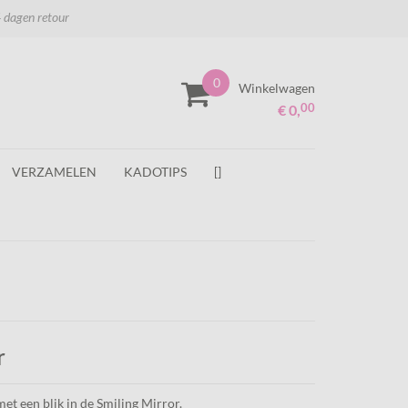
 dagen retour
0
Winkelwagen
00
€ 0,
VERZAMELEN
KADOTIPS
[]
r
met een blik in de Smiling Mirror.